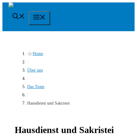
Springe
zum
Menü
Inhalt
Home
/
Über uns
/
Das Team
/
Hausdienst und Sakristei
Hausdienst und Sakristei