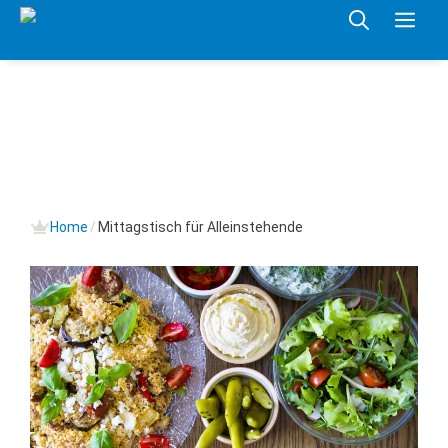
Springe
Me
zum
Inhalt
Home
/
Mittagstisch für Alleinstehende