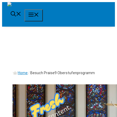
Springe
zum
Menü
Inhalt
Home
/
Besuch Praise9 Oberstufenprogramm