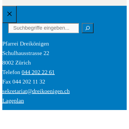
Schliessen
Suchen
Pfarrei Dreikönigen
Schulhausstrasse 22
8002 Zürich
Telefon
044 202 22 61
Fax 044 202 11 32
sekretariat@dreikoenigen.ch
Lageplan