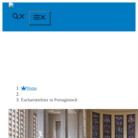
Springe
zum
Menü
Inhalt
Home
/
Eucharistiefeier in Portugiesisch