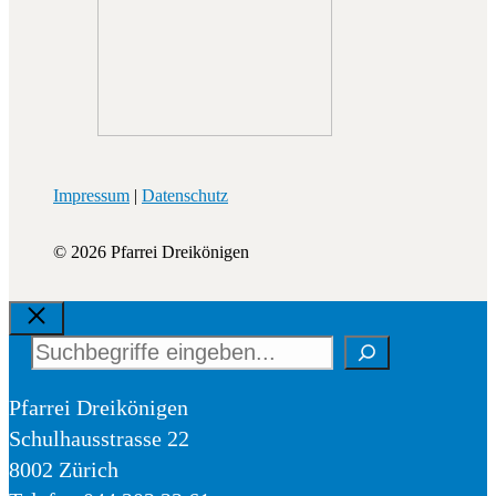
Impressum
|
Datenschutz
© 2026 Pfarrei Dreikönigen
Schliessen
Suchen
Pfarrei Dreikönigen
Schulhausstrasse 22
8002 Zürich