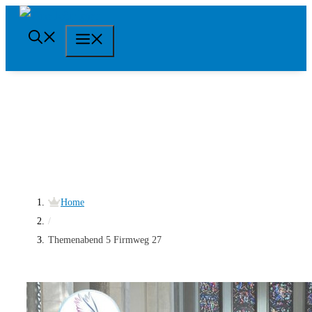
Springe
zum
Menü
Inhalt
Home
/
Themenabend 5 Firmweg 27