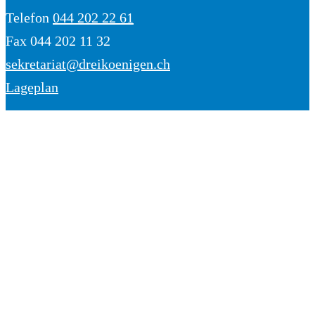
Telefon
044 202 22 61
Fax 044 202 11 32
sekretariat@dreikoenigen.ch
Lageplan